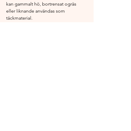
kan gammalt hö, bortrensat ogräs 
eller liknande användas som 
täckmaterial.
Vill du inte, eller inte har möjlighet att 
täckodla din yta, så se till att 
kontinuerligt vattna och ge näring 
under växtsäsongen. 
Bra alternativ till näring att tillsätta 
oavsett om man täckodlar eller ej är 
tex. nässelvatten eller guldvatten. 
Guldvatten är kort och gott din urin 
utspätt med vatten.
Ge den utöver en välgödslad plats en 
yta med sol. Kålrabbi kan också växa 
bra på en yta som har vandrande 
skugga.