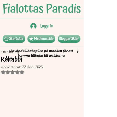
Logga In
Startsida
Medlemssida
Bloggartiklar
Använd tillbakapilen på mobilen för att
4 min läsning
komma tillbaka till artiklarna
Kålrabbi
Uppdaterat:
22 dec. 2025
Betygsatt till NaN av 5 stjärnor.