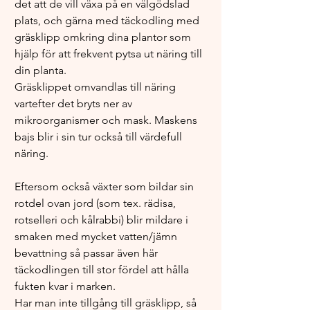
det att de vill växa på en välgödslad 
plats, och gärna med täckodling med 
gräsklipp omkring dina plantor som 
hjälp för att frekvent pytsa ut näring till 
din planta. 
Gräsklippet omvandlas till näring 
vartefter det bryts ner av 
mikroorganismer och mask. Maskens 
bajs blir i sin tur också till värdefull 
näring.
Eftersom också växter som bildar sin 
rotdel ovan jord (som tex. rädisa, 
rotselleri och kålrabbi) blir mildare i 
smaken med mycket vatten/jämn 
bevattning så passar även här 
täckodlingen till stor fördel att hålla 
fukten kvar i marken. 
Har man inte tillgång till gräsklipp, så 