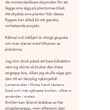
de minsta tänkbara skrymslen för att 
lägga sina ägg på plantornas blad. 
Att skydda sina plantor från dessa 
flygare kan alltså bli ett ganska 
omfattande projekt.
Kålmal och kålfjäril är riktigt glupska 
om man slarvar med tillsynen av 
plantorna. 
Jag törs dock påstå att bara kålrabbin 
växt sig större så brukar den klara 
angrepp bra, vilket jag skulle säga gör 
den till en lämplig nybörjarkål. 
Larverna äter i första hand växtens 
blad och inte självaste knölen, vilket vi 
använder i maten. 
Knölen kan ibland drabbas av lite 
snigelangrepp, men eftersom den 