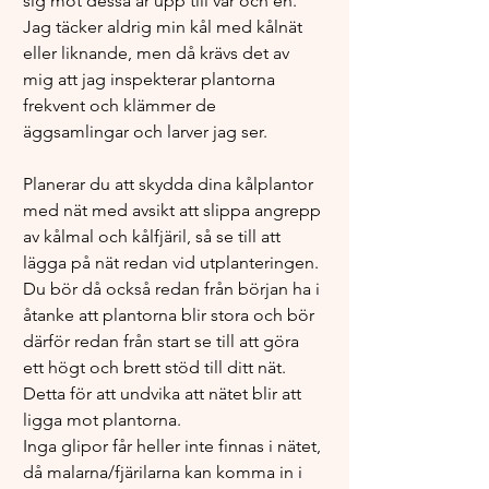
sig mot dessa är upp till var och en. 
Jag täcker aldrig min kål med kålnät 
eller liknande, men då krävs det av 
mig att jag inspekterar plantorna 
frekvent och klämmer de 
äggsamlingar och larver jag ser.
Planerar du att skydda dina kålplantor 
med nät med avsikt att slippa angrepp 
av kålmal och kålfjäril, så se till att 
lägga på nät redan vid utplanteringen. 
Du bör då också redan från början ha i 
åtanke att plantorna blir stora och bör 
därför redan från start se till att göra 
ett högt och brett stöd till ditt nät. 
Detta för att undvika att nätet blir att 
ligga mot plantorna.  
Inga glipor får heller inte finnas i nätet, 
då malarna/fjärilarna kan komma in i 