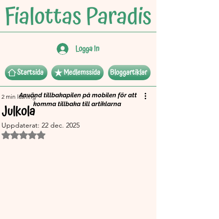
Logga In
Startsida
Medlemssida
Bloggartiklar
Använd tillbakapilen på mobilen för att
2 min läsning
komma tillbaka till artiklarna
Julkola
Uppdaterat:
22 dec. 2025
Betygsatt till NaN av 5 stjärnor.