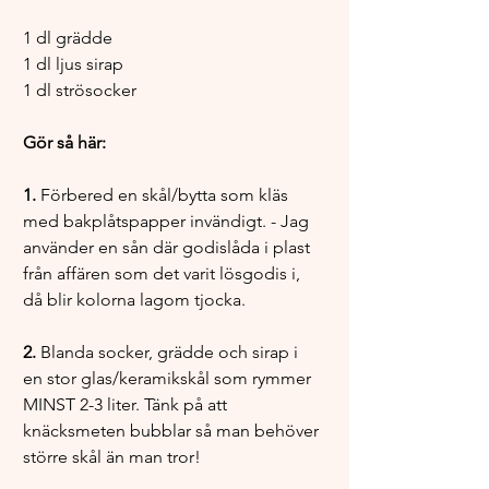
1 dl grädde 
1 dl ljus sirap 
1 dl strösocker 
Gör så här:
1.
 Förbered en skål/bytta som kläs 
med bakplåtspapper invändigt. - Jag 
använder en sån där godislåda i plast 
från affären som det varit lösgodis i, 
då blir kolorna lagom tjocka. 
2. 
Blanda socker, grädde och sirap i 
en stor glas/keramikskål som rymmer 
MINST 2-3 liter. Tänk på att 
knäcksmeten bubblar så man behöver 
större skål än man tror! 