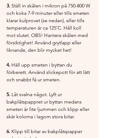
3.
 Ställ in skålen i mikron på 750-800 W 
och koka 7-9 minuter eller tills smeten 
klarar kulprovet (se nedan), eller tills 
temperaturen är ca 125˚C. Håll koll 
mot slutet. OBS! Hantera skålen med 
försiktighet! Använd grytlapp eller 
liknande, den blir mycket het! 
4. 
Häll upp smeten i byttan du 
förberett. Använd slickepott för att lätt 
och snabbt få ur smeten. 
5.
 Låt svalna något. Lyft ur 
bakplåtspappret ur byttan medans 
smeten är lite ljummen och klipp eller 
skär kolorna i lagom stora bitar. 
6.
 Klipp till bitar av bakplåtspapper 