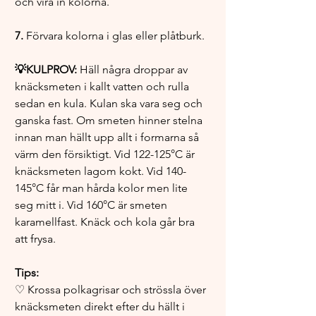
och vira in kolorna. 
7.
 Förvara kolorna i glas eller plåtburk. 
💡KULPROV: 
Häll några droppar av 
knäcksmeten i kallt vatten och rulla 
sedan en kula. Kulan ska vara seg och 
ganska fast. Om smeten hinner stelna 
innan man hällt upp allt i formarna så 
värm den försiktigt. Vid 122-125°C är 
knäcksmeten lagom kokt. Vid 140-
145°C får man hårda kolor men lite 
seg mitt i. Vid 160°C är smeten 
karamellfast. Knäck och kola går bra 
att frysa. 
Tips: 
♡ Krossa polkagrisar och strössla över 
knäcksmeten direkt efter du hällt i 