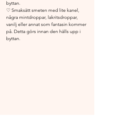
byttan. 
♡ Smaksätt smeten med lite kanel, 
några mintdroppar, lakritsdroppar, 
vanilj eller annat som fantasin kommer 
på. Detta görs innan den hälls upp i 
byttan.
Lycka till, och god jul!