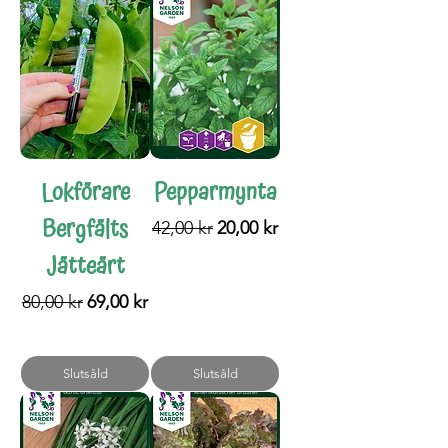
Lokförare
Pepparmynta
Bergfälts
Ordinarie pris
Reapris
42,00 kr
20,00 kr
Jätteärt
Ordinarie pris
Reapris
80,00 kr
69,00 kr
Slutsåld
Slutsåld