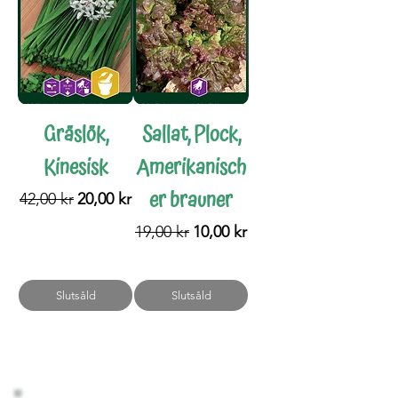
Gräslök,
Sallat, Plock,
Kinesisk
Amerikanisch
er brauner
Ordinarie pris
Reapris
42,00 kr
20,00 kr
Ordinarie pris
Reapris
19,00 kr
10,00 kr
Slutsåld
Slutsåld