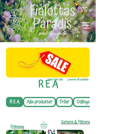
R E A
Frakt från 29kr
Leverans till postlåda
R E A
Alla produkter
Fröer
Odlingsguider
Sortera & Filtrera
Frömeny