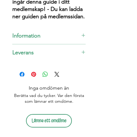
ingår denna guide i ditt
medlemskap! - Du kan ladda
ner guiden på medlemssidan.
Information
Digital Nedladdning
Leverans
Format:
Digital pdf-fil
Tillgänglighet:
Efter köp är guiden
Du kommer att få länkar för att ladda
din för all framtid!
ner dina digitala produkter på
tacksidan
vid betalning.
Inga omdömen än
Du får
också
nedladningslänkar till din
Berätta vad du tycker. Var den första
e-mail
.
som lämnar ett omdöme.
Lämna ett omdöme