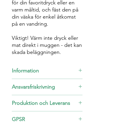
för din favoritdryck eller en
varm måltid, och fäst den på
din väska för enkel åtkomst
på en vandring.
Viktigt! Värm inte dryck eller
mat direkt i muggen - det kan
skada beläggningen.
Information
Material: Emalj
Ansvarsfriskrivning
Höjd 8 cm, diameter 8.25 cm
Vit beläggning med silverkant
Emaljmuggen är känslig för fläckar när
Endast handdisk!
Produktion och Leverans
den används med vissa drycker,
inklusive kaffe, te och naturliga juicer.
Denna produkt görs speciellt för dig
Det är en normal egenskap hos
GPSR
så fort du gör en beställning, därför
emaljprodukter och inte specifikt för
tar det lite längre tid för oss att
vår mugg ensam. På grund av
Åldersbegränsningar:
För vuxna