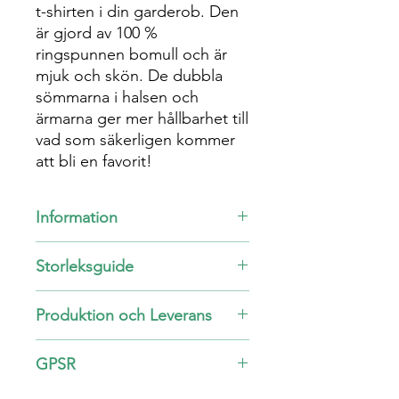
t-shirten i din garderob. Den
är gjord av 100 %
ringspunnen bomull och är
mjuk och skön. De dubbla
sömmarna i halsen och
ärmarna ger mer hållbarhet till
vad som säkerligen kommer
att bli en favorit!
Information
Unisex
Storleksguide
100% bomull
Dubbelsöm vid ärmar och hals
Storlek
Längd
Byst
Ärm
Produktion och Leverans
Omfång
Längd
Denna produkt görs speciellt för dig
GPSR
S
71
86.4 - 94
42.6
så fort du gör en beställning, därför
tar det lite längre tid för oss att
Åldersbegränsningar:
För vuxna