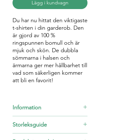
Lägg i kundvagn
Du har nu hittat den viktigaste
t-shirten i din garderob. Den
är gjord av 100 %
ringspunnen bomull och är
mjuk och skön. De dubbla
sömmarna i halsen och
ärmarna ger mer hållbarhet till
vad som säkerligen kommer
att bli en favorit!
Information
Unisex
Storleksguide
100% bomull
Färg: Vit med orange tryck
Dubbelsöm vid ärmar och hals
S
71
86.4 - 94
42.6