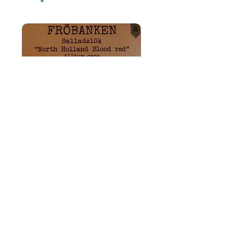
Salladslök - North Holland
Blood Red