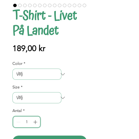
T-Shirt - Livet
På Landet
Pris
189,00 kr
Color
*
Size
*
Antal
*