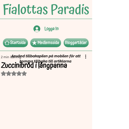
Logga In
Startsida
Medlemssida
Bloggartiklar
Använd tillbakapilen på mobilen för att
2 min läsning
komma tillbaka till artiklarna
Zuccinibröd i långpanna
Betygsatt till NaN av 5 stjärnor.