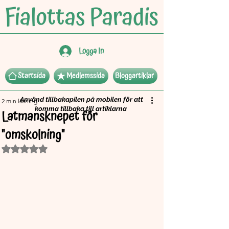
Logga In
Startsida
Medlemssida
Bloggartiklar
Använd tillbakapilen på mobilen för att
2 min läsning
komma tillbaka till artiklarna
Latmansknepet för
"omskolning"
Betygsatt till NaN av 5 stjärnor.