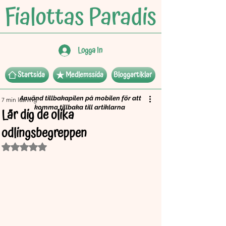
Logga In
Startsida
Medlemssida
Bloggartiklar
Använd tillbakapilen på mobilen för att
7 min läsning
komma tillbaka till artiklarna
Lär dig de olika
odlingsbegreppen
Betygsatt till NaN av 5 stjärnor.