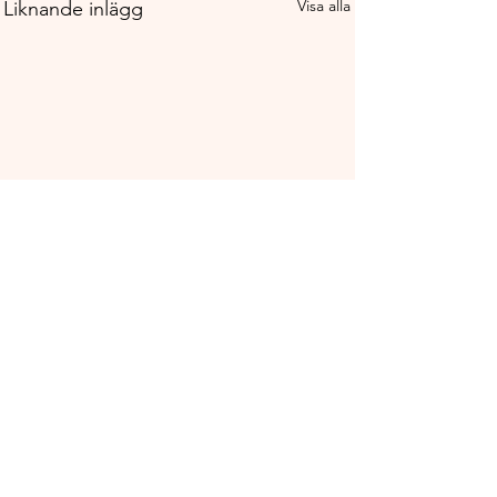
Visa alla
Liknande inlägg
Använd tillbakapilen på mobilen för att
komma tillbaka till artiklarna