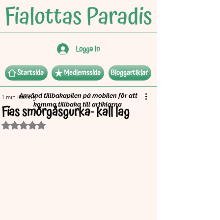
Logga In
Startsida
Medlemssida
Bloggartiklar
Använd tillbakapilen på mobilen för att
1 min läsning
komma tillbaka till artiklarna
Fias smörgåsgurka- kall lag
Betygsatt till NaN av 5 stjärnor.