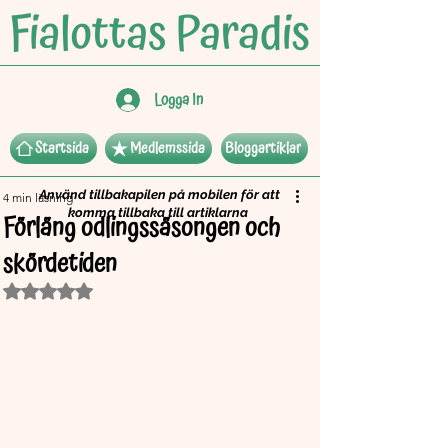
Logga In
Startsida
Medlemssida
Bloggartiklar
Använd tillbakapilen på mobilen för att
4 min läsning
komma tillbaka till artiklarna
Förläng odlingssäsongen och
skördetiden
Betygsatt till NaN av 5 stjärnor.