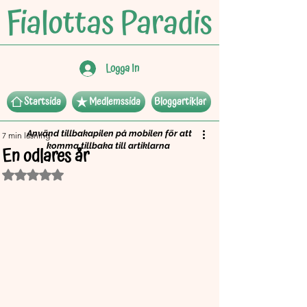
Logga In
Startsida
Medlemssida
Bloggartiklar
Använd tillbakapilen på mobilen för att
7 min läsning
komma tillbaka till artiklarna
En odlares år
Betygsatt till NaN av 5 stjärnor.