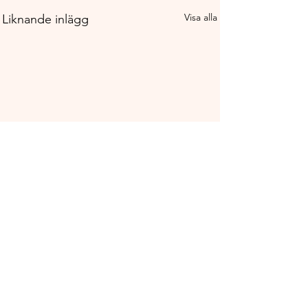
Visa alla
Liknande inlägg
Använd tillbakapilen på mobilen för att