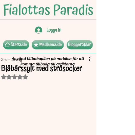
Logga In
Startsida
Medlemssida
Bloggartiklar
Använd tillbakapilen på mobilen för att
2 min läsning
komma tillbaka till artiklarna
Blåbärssylt med strösocker
Betygsatt till NaN av 5 stjärnor.