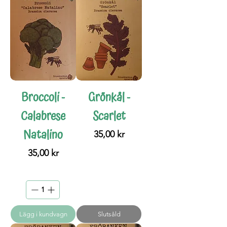
Broccoli -
Grönkål -
Calabrese
Scarlet
Natalino
Pris
35,00 kr
Pris
35,00 kr
Lägg i kundvagn
Slutsåld